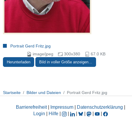
Portrait Gerd Fritz.jpg
image/jpeg
300x380
67.0 KB
Herunterladen
Bild in voller Größe anzeigen…
Startseite
Bilder und Dateien
Portrait Gerd Fritz.jpg
Barrierefreiheit
|
Impressum
|
Datenschutzerklärung
|
Login
|
Hilfe
|
|
|
|
|
|