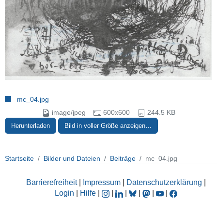
mc_04.jpg
image/jpeg
600x600
244.5 KB
Herunterladen
Bild in voller Größe anzeigen…
Startseite
Bilder und Dateien
Beiträge
mc_04.jpg
Barrierefreiheit
|
Impressum
|
Datenschutzerklärung
|
Login
|
Hilfe
|
|
|
|
|
|