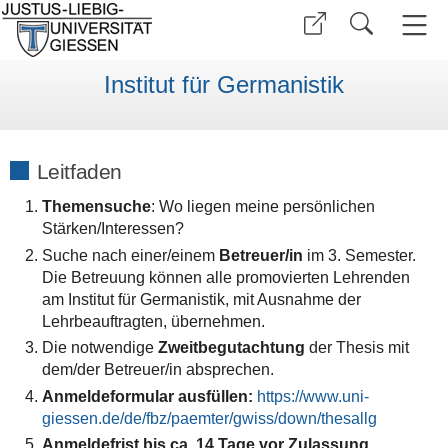
Institut für Germanistik
Leitfaden
Themensuche
: Wo liegen meine persönlichen
Stärken/Interessen?
Suche nach einer/einem
Betreuer/in
im 3. Semester.
Die Betreuung können alle promovierten Lehrenden
am Institut für Germanistik, mit Ausnahme der
Lehrbeauftragten, übernehmen.
Die notwendige
Zweitbegutachtung
der Thesis mit
dem/der Betreuer/in absprechen.
Anmeldeformular ausfüllen:
https://www.uni-
giessen.de/de/fbz/
paemter/gwiss/down/thesallg
Anmeldefrist bis ca. 14 Tage vor Zulassung