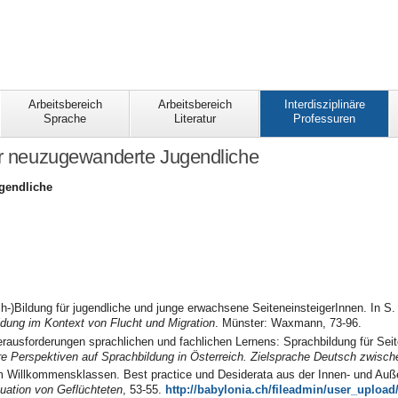
Arbeitsbereich
Arbeitsbereich
Interdisziplinäre
Sprache
Literatur
Professuren
ür neuzugewanderte Jugendliche
gendliche
h-)Bildung für jugendliche und junge erwachsene SeiteneinsteigerInnen. In S.
dung im Kontext von Flucht und Migration
. Münster: Waxmann, 73-96.
erausforderungen sprachlichen und fachlichen Lernens: Sprachbildung für Seit
näre Perspektiven auf Sprachbildung in Österreich. Zielsprache Deutsch zwisc
um Willkommensklassen. Best practice und Desiderata aus der Innen- und Au
uation von Geflüchteten
, 53-55.
http://babylonia.ch/fileadmin/user_uploa