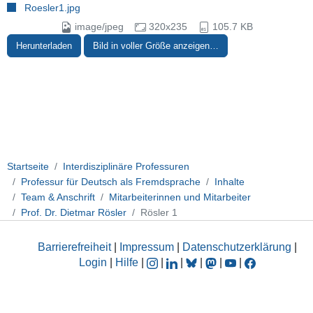
Roesler1.jpg
image/jpeg
320x235
105.7 KB
Herunterladen
Bild in voller Größe anzeigen…
Startseite
Interdisziplinäre Professuren
Professur für Deutsch als Fremdsprache
Inhalte
Team & Anschrift
Mitarbeiterinnen und Mitarbeiter
Prof. Dr. Dietmar Rösler
Rösler 1
Barrierefreiheit
|
Impressum
|
Datenschutzerklärung
|
Login
|
Hilfe
|
|
|
|
|
|