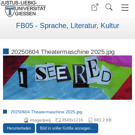
FB05 - Sprache, Literatur, Kultur
20250604 Theatermaschine 2025.jpg
20250604 Theatermaschine 2025.jpg
image/jpeg
3549x1216
683.2 KB
Herunterladen
Bild in voller Größe anzeigen…