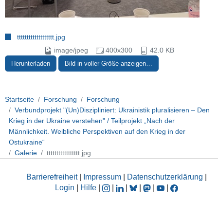
ttttttttttttttttttt.jpg
image/jpeg
400x300
42.0 KB
Herunterladen
Bild in voller Größe anzeigen…
Startseite
Forschung
Forschung
Verbundprojekt "(Un)Diszipliniert: Ukrainistik pluralisieren – Den
Krieg in der Ukraine verstehen" / Teilprojekt „Nach der
Männlichkeit. Weibliche Perspektiven auf den Krieg in der
Ostukraine“
Galerie
ttttttttttttttttt.jpg
Barrierefreiheit
|
Impressum
|
Datenschutzerklärung
|
Login
|
Hilfe
|
|
|
|
|
|