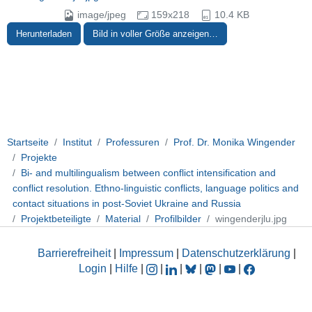
image/jpeg
159x218
10.4 KB
Herunterladen
Bild in voller Größe anzeigen…
Startseite
Institut
Professuren
Prof. Dr. Monika Wingender
Projekte
Bi- and multilingualism between conflict intensification and
conflict resolution. Ethno-linguistic conflicts, language politics and
contact situations in post-Soviet Ukraine and Russia
Projektbeteiligte
Material
Profilbilder
wingenderjlu.jpg
Barrierefreiheit
|
Impressum
|
Datenschutzerklärung
|
Login
|
Hilfe
|
|
|
|
|
|