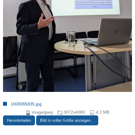
1000085835.jpg
image/jpeg
3072x4080
4.2 MB
Herunterladen
Bild in voller Größe anzeigen…