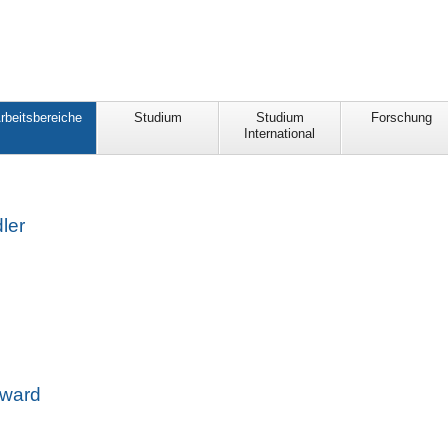
rbeitsbereiche
Studium
Studium
Forschung
International
ler
yward