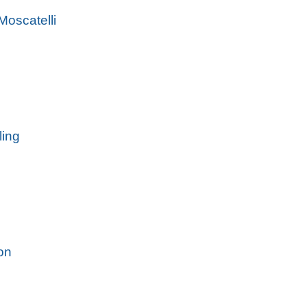
Moscatelli
ling
on