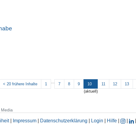
nabe
...
<
20 frühere Inhalte
1
7
8
9
10
11
12
13
(aktuell)
Media
iheit
|
Impressum
|
Datenschutzerklärung
|
Login
|
Hilfe
|
|