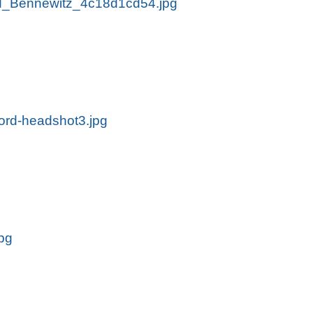
_Bennewitz_4c18d1cd54.jpg
rd-headshot3.jpg
pg