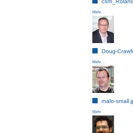
csm_Roland
Mehr…
Doug-Crawfo
Mehr…
malo-small.j
Mehr…