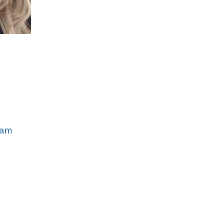
g
lam