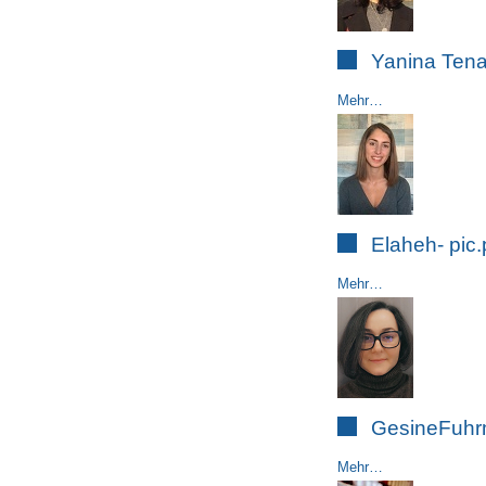
Yanina Tena
Mehr…
Elaheh- pic
Mehr…
GesineFuh
Mehr…