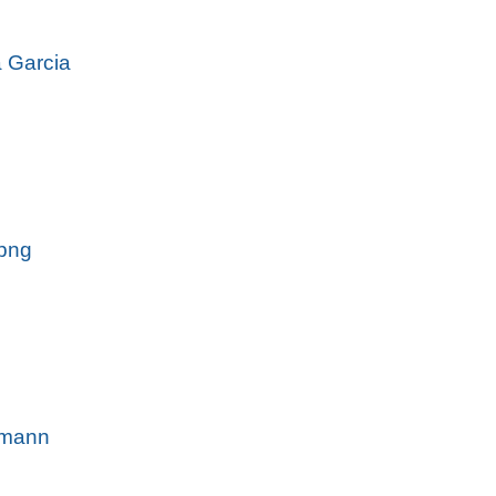
 Garcia
.png
rmann