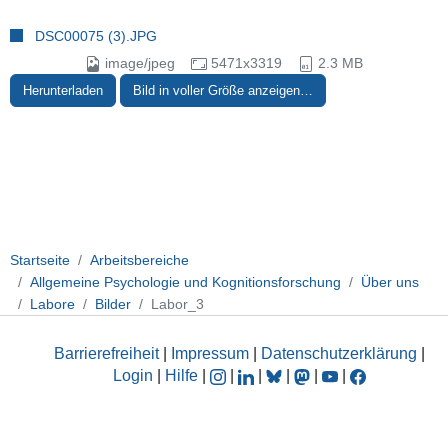
DSC00075 (3).JPG
image/jpeg
5471x3319
2.3 MB
Herunterladen
Bild in voller Größe anzeigen…
Startseite
Arbeitsbereiche
Allgemeine Psychologie und Kognitionsforschung
Über uns
Labore
Bilder
Labor_3
Barrierefreiheit
|
Impressum
|
Datenschutzerklärung
|
Login
|
Hilfe
|
|
|
|
|
|