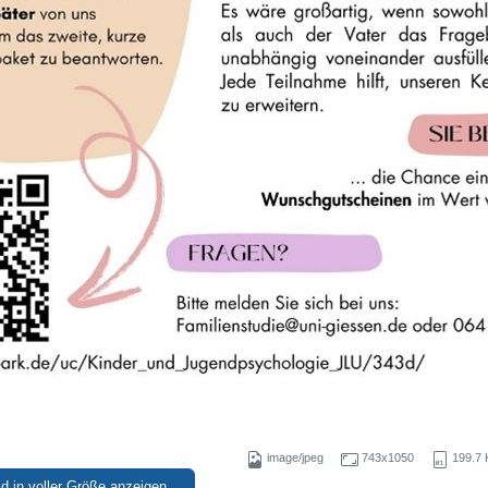
image/jpeg
743x1050
199.7 
ld in voller Größe anzeigen…