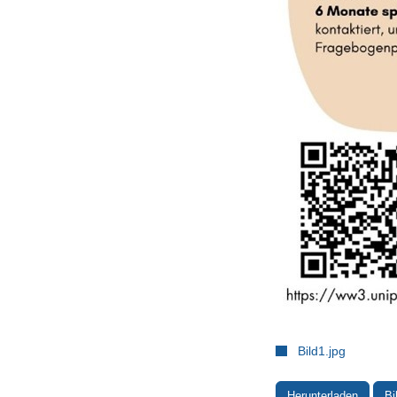
Bild1.jpg
Herunterladen
Bi