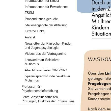
Informationen für Kinder
Informationen für Erwachsene
FSSM
Proband:innen gesucht
Stellenangebote der Abteilung
Externe Links
Anfahrt
Newsletter der Klinischen Kinder-
und Jugendpsychologie
Videos aus der Vortragsreihe
Lernwerkstatt Selektiver
Mutismus
Abschlussarbeiten 2026/2027
Spezialsprechstunde Selektiver
Mutismus
Professur für
Psychotherapieforschung
Lehre, Abschlussarbeiten,
Prüfungen, Praktika der Professuren