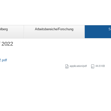
lberg
Arbeitsbereiche/Forschung
S
 2022
.pdf
application/pdf
44.8 KB