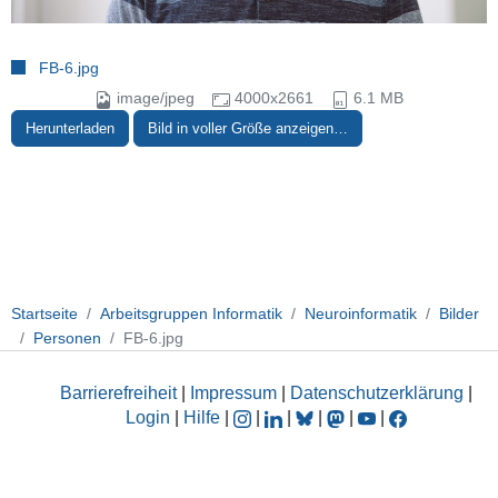
FB-6.jpg
image/jpeg
4000x2661
6.1 MB
Herunterladen
Bild in voller Größe anzeigen…
Startseite
Arbeitsgruppen Informatik
Neuroinformatik
Bilder
Personen
FB-6.jpg
Barrierefreiheit
|
Impressum
|
Datenschutzerklärung
|
Login
|
Hilfe
|
|
|
|
|
|