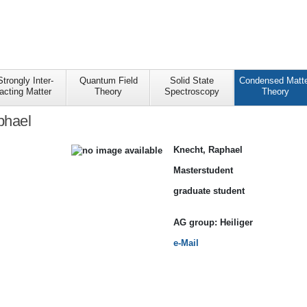
Strongly Inter-
Quantum Field
Solid State
Condensed Matte
acting Matter
Theory
Spectroscopy
Theory
phael
Knecht, Raphael
Masterstudent
graduate student
AG
group:
Heiliger
e-Mail