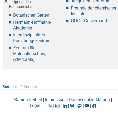
JungChemikerForum
Beteiligung des
Fachbereichs
Freunde der chemischen
Institute
Botanischer Garten
GDCh-Ortsverband
Hermann-Hoffmann-
Akademie
Interdisziplinäres
Forschungszentrum
Zentrum für
Materialforschung
(ZfM/LaMa)
Startseite
Institute
Barrierefreiheit
|
Impressum
|
Datenschutzerklärung
|
Login
|
Hilfe
|
|
|
|
|
|