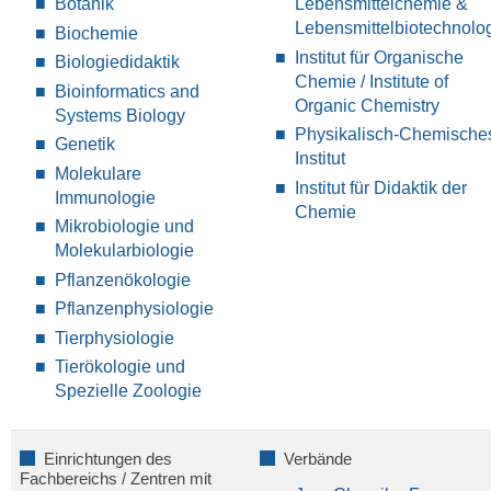
Botanik
Lebensmittelchemie &
Lebensmittelbiotechnolo
Biochemie
Institut für Organische
Biologiedidaktik
Chemie / Institute of
Bioinformatics and
Organic Chemistry
Systems Biology
Physikalisch-Chemische
Genetik
Institut
Molekulare
Institut für Didaktik der
Immunologie
Chemie
Mikrobiologie und
Molekularbiologie
Pflanzenökologie
Pflanzenphysiologie
Tierphysiologie
Tierökologie und
Spezielle Zoologie
Einrichtungen des
Verbände
Fachbereichs / Zentren mit