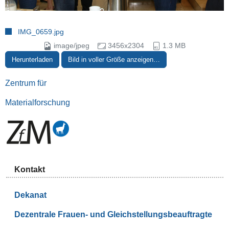
IMG_0659.jpg
image/jpeg
3456x2304
1.3 MB
Herunterladen
Bild in voller Größe anzeigen…
Zentrum für
Materialforschung
Kontakt
Dekanat
Dezentrale Frauen- und Gleichstellungsbeauftragte