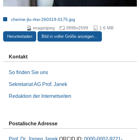
chemie-jlu-rkw-260319-0175.jpg
image/jpeg
3898x2599
1.6 MB
Herunterladen
Bild in voller Größe anzeigen…
Kontakt
So finden Sie uns
Sekretariat AG Prof. Janek
Redaktion der Internetseiten
Postalische Adresse
Prof. Dr. Jürgen Janek
ORCID ID:
0000-0002-9221-