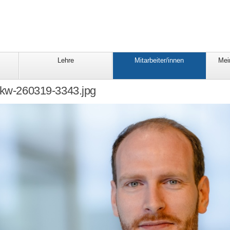
Lehre
Mitarbeiter/innen
Mei
rkw-260319-3343.jpg