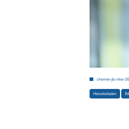
chemie-jlu-rkw-2
Herunterladen
Bi