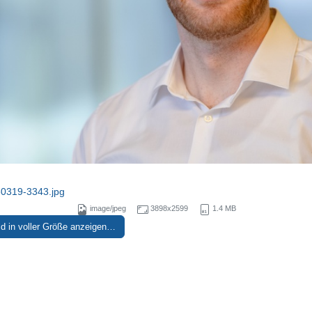
60319-3343.jpg
image/jpeg
3898x2599
1.4 MB
ld in voller Größe anzeigen…