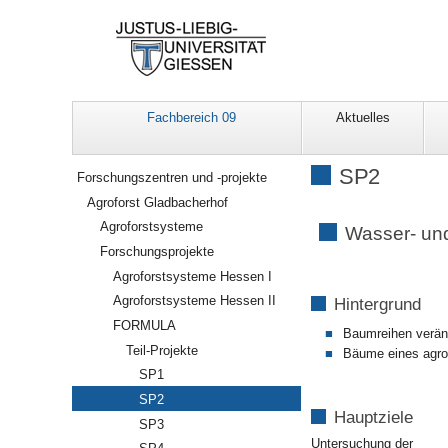
Fachbereich 09
Aktuelles
Navigation
SP2
Forschungszentren und -projekte
Agroforst Gladbacherhof
Agroforstsysteme
Wasser- und
Forschungsprojekte
Agroforstsysteme Hessen I
Agroforstsysteme Hessen II
Hintergrund
FORMULA
Baumreihen verän
Teil-Projekte
Bäume eines agrof
SP1
SP2
Hauptziele
SP3
Untersuchung der