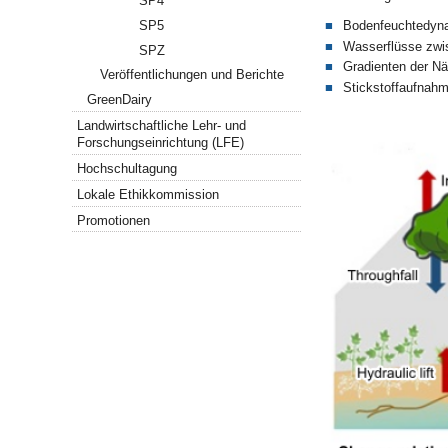
SP4
SP5
Bodenfeuchtedyna
Wasserflüsse zwi
SPZ
Gradienten der Näh
Veröffentlichungen und Berichte
Stickstoffaufnah
GreenDairy
Landwirtschaftliche Lehr- und
Forschungseinrichtung (LFE)
Hochschultagung
Lokale Ethikkommission
Promotionen