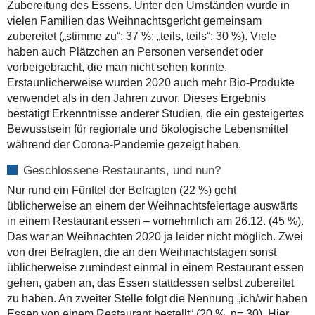
Zubereitung des Essens. Unter den Umständen wurde in
vielen Familien das Weihnachtsgericht gemeinsam
zubereitet („stimme zu“: 37 %; „teils, teils“: 30 %). Viele
haben auch Plätzchen an Personen versendet oder
vorbeigebracht, die man nicht sehen konnte.
Erstaunlicherweise wurden 2020 auch mehr Bio-Produkte
verwendet als in den Jahren zuvor. Dieses Ergebnis
bestätigt Erkenntnisse anderer Studien, die ein gesteigertes
Bewusstsein für regionale und ökologische Lebensmittel
während der Corona-Pandemie gezeigt haben.
Geschlossene Restaurants, und nun?
Nur rund ein Fünftel der Befragten (22 %) geht
üblicherweise an einem der Weihnachtsfeiertage auswärts
in einem Restaurant essen – vornehmlich am 26.12. (45 %).
Das war an Weihnachten 2020 ja leider nicht möglich. Zwei
von drei Befragten, die an den Weihnachtstagen sonst
üblicherweise zumindest einmal in einem Restaurant essen
gehen, gaben an, das Essen stattdessen selbst zubereitet
zu haben. An zweiter Stelle folgt die Nennung „ich/wir haben
Essen von einem Restaurant bestellt“ (20 %, n= 30). Hier