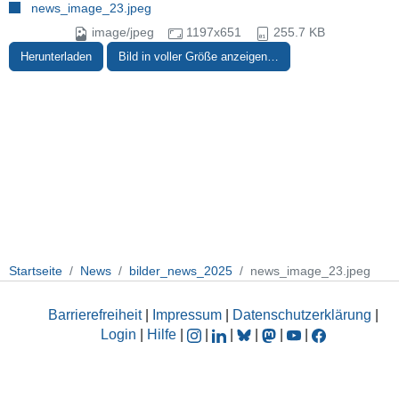
news_image_23.jpeg
image/jpeg
1197x651
255.7 KB
Herunterladen
Bild in voller Größe anzeigen…
Startseite
News
bilder_news_2025
news_image_23.jpeg
Barrierefreiheit
|
Impressum
|
Datenschutzerklärung
|
Login
|
Hilfe
|
|
|
|
|
|