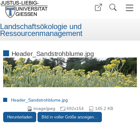
Landschaftsökologie und
Ressourcenmanagement
Header_Sandstrohblume.jpg
Header_Sandstrohblume.jpg
image/jpeg
692x154
145.2 KB
Herunterladen
Bild in voller Größe anzeigen…