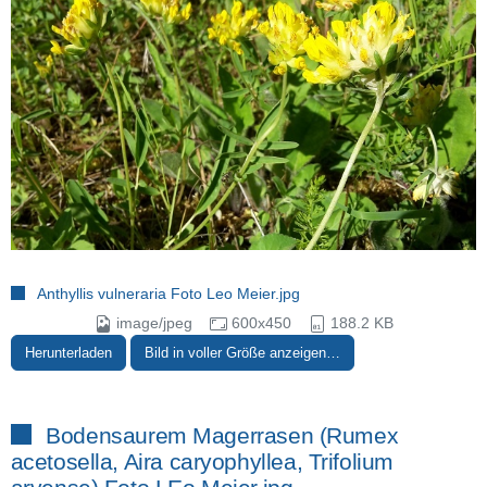
Anthyllis vulneraria Foto Leo Meier.jpg
image/jpeg
600x450
188.2 KB
Herunterladen
Bild in voller Größe anzeigen…
Bodensaurem Magerrasen (Rumex
acetosella, Aira caryophyllea, Trifolium