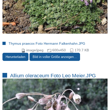
Thymus praecox Foto Hermann Falkenhahn.JPG
image/jpeg
600x450
170.7 KB
Herunterladen
Bild in voller Größe anzeigen…
Allium oleraceum Foto Leo Meier.JPG