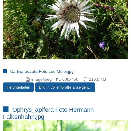
Carlina-acaulis Foto Leo Meier.jpg
image/jpeg
600x450
216.5 KB
Herunterladen
Bild in voller Größe anzeigen…
Ophrys_apifera Foto Hermann
Falkenhahn.jpg