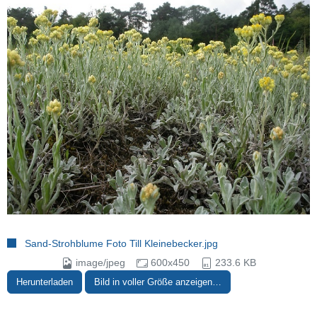
Sand-Strohblume Foto Till Kleinebecker.jpg
image/jpeg
600x450
233.6 KB
Herunterladen
Bild in voller Größe anzeigen…