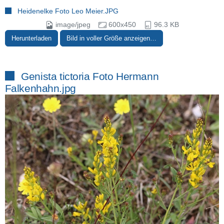
Heidenelke Foto Leo Meier.JPG
image/jpeg
600x450
96.3 KB
Herunterladen
Bild in voller Größe anzeigen…
Genista tictoria Foto Hermann
Falkenhahn.jpg