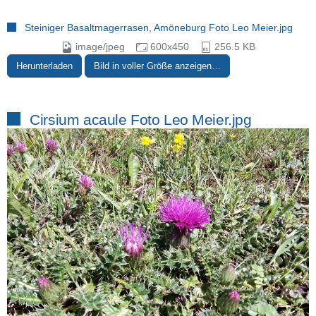
Steiniger Basaltmagerrasen, Amöneburg Foto Leo Meier.jpg
image/jpeg
600x450
256.5 KB
Herunterladen
Bild in voller Größe anzeigen…
Cirsium acaule Foto Leo Meier.jpg