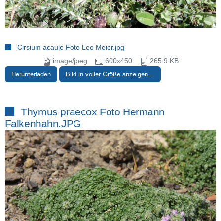
Cirsium acaule Foto Leo Meier.jpg
image/jpeg
600x450
265.9 KB
Herunterladen
Bild in voller Größe anzeigen…
Thymus praecox Foto Hermann
Falkenhahn.JPG