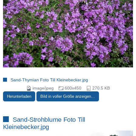
Sand-Thymian Foto Till Kleinebecker.jpg
image/jpeg
600x450
270.5 KB
Herunterladen
Bild in voller Größe anzeigen…
Sand-Strohblume Foto Till
Kleinebecker.jpg