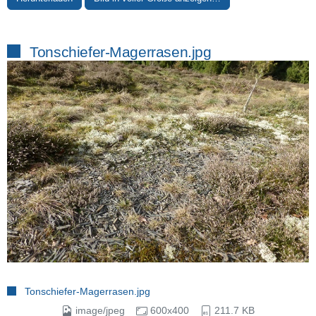
Tonschiefer-Magerrasen.jpg
Tonschiefer-Magerrasen.jpg
image/jpeg
600x400
211.7 KB