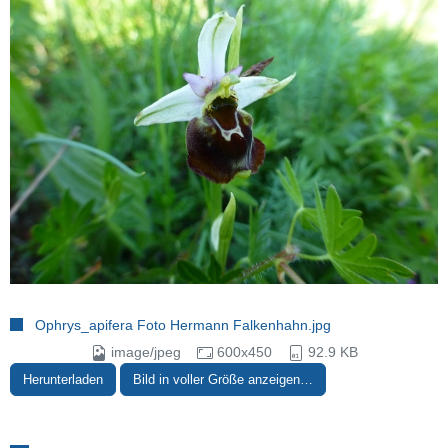
Ophrys_apifera Foto Hermann Falkenhahn.jpg
image/jpeg
600x450
92.9 KB
Herunterladen
Bild in voller Größe anzeigen…