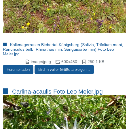
Kalkmagerrasen Biebertal-Königsberg (Salivia, Trifolium mont,
Ranunculus bulb, Rhinathus min, Sanguisorba min) Foto Leo
Meier.jpg
image/jpeg
600x450
250.1 KB
Herunterladen
Bild in voller Größe anzeigen…
Carlina-acaulis Foto Leo Meier.jpg