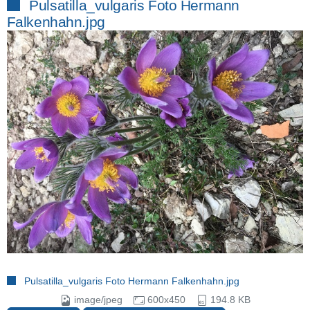
Pulsatilla_vulgaris Foto Hermann
Falkenhahn.jpg
Pulsatilla_vulgaris Foto Hermann Falkenhahn.jpg
image/jpeg
600x450
194.8 KB