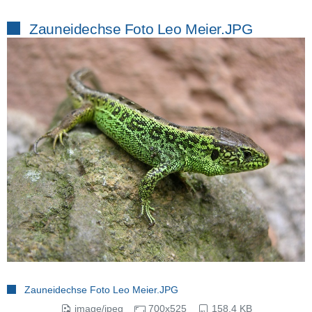
Zauneidechse Foto Leo Meier.JPG
Zauneidechse Foto Leo Meier.JPG
image/jpeg
700x525
158.4 KB