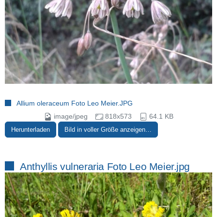
Allium oleraceum Foto Leo Meier.JPG
image/jpeg
818x573
64.1 KB
Herunterladen
Bild in voller Größe anzeigen…
Anthyllis vulneraria Foto Leo Meier.jpg