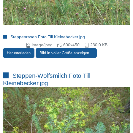
Steppenrasen Foto Till Kleinebecker.jpg
image/jpeg
600x450
230.0 KB
Herunterladen
Bild in voller Größe anzeigen…
Steppen-Wolfsmilch Foto Till
Kleinebecker.jpg