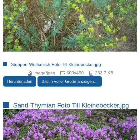
Steppen-Wolfsmilch Foto Till Kleinebecker.jpg
image/jpeg
600x450
233.7 KB
Herunterladen
Bild in voller Größe anzeigen…
Sand-Thymian Foto Till Kleinebecker.jpg