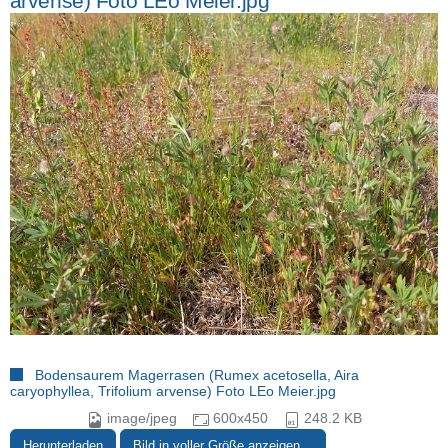
arvense) Foto LEo Meier.jpg
Bodensaurem Magerrasen (Rumex acetosella, Aira
caryophyllea, Trifolium arvense) Foto LEo Meier.jpg
image/jpeg
600x450
248.2 KB
Herunterladen
Bild in voller Größe anzeigen…