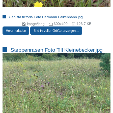
Genista tictoria Foto Hermann Falkenhahn.jpg
image/jpeg
600x400
123.7 KB
Herunterladen
Bild in voller Größe anzeigen…
Steppenrasen Foto Till Kleinebecker.jpg