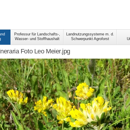
und
Professur für Landschafts-,
Landnutzungssysteme m. d.
g
Wasser- und Stoffhaushalt
Schwerpunkt Agroforst
U
lneraria Foto Leo Meier.jpg