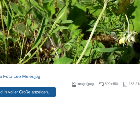
ia Foto Leo Meier.jpg
image/jpeg
600x450
188.2 
ld in voller Größe anzeigen…