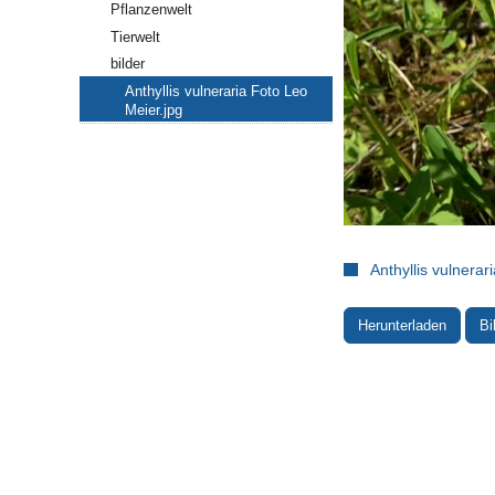
Pflanzenwelt
Tierwelt
bilder
Anthyllis vulneraria Foto Leo
Meier.jpg
Anthyllis vulnerar
Herunterladen
Bi