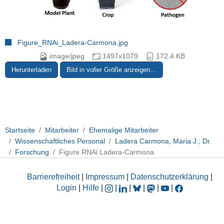
Figure_RNAi_Ladera-Carmona.jpg
image/jpeg
1497x1079
172.4 KB
Herunterladen
Bild in voller Größe anzeigen…
Startseite
Mitarbeiter
Ehemalige Mitarbeiter
Wissenschaftliches Personal
Ladera Carmona, Maria J.; Dr.
Forschung
Figure RNAi Ladera-Carmona
Barrierefreiheit
|
Impressum
|
Datenschutzerklärung
|
Login
|
Hilfe
|
|
|
|
|
|