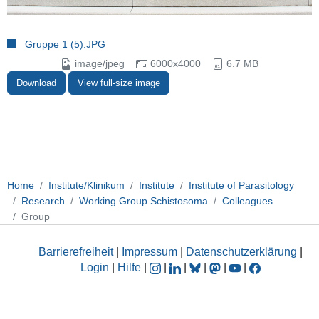
Gruppe 1 (5).JPG
image/jpeg
6000x4000
6.7 MB
Download
View full-size image
Home
Institute/Klinikum
Institute
Institute of Parasitology
Research
Working Group Schistosoma
Colleagues
Group
Barrierefreiheit
|
Impressum
|
Datenschutzerklärung
|
Login
|
Hilfe
|
|
|
|
|
|