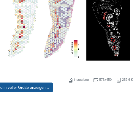
image/png
576x450
252.6 
ld in voller Größe anzeigen…