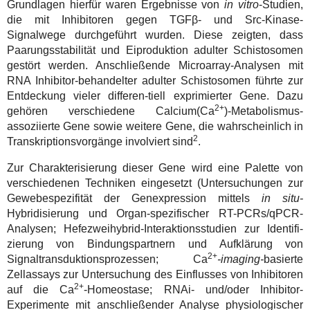
Grundlagen hierfür waren Ergebnisse von
in vitro
-Studien,
die mit Inhibitoren gegen TGFβ- und Src-Kinase-
Signalwege durchgeführt wurden. Diese zeigten, dass
Paarungsstabilität und Eiproduktion adulter Schistosomen
gestört werden. Anschließende Microarray-Analysen mit
RNA Inhibitor-behandelter adulter Schistosomen führte zur
Entdeckung vieler differen-tiell exprimierter Gene. Dazu
2+
gehören verschiedene Calcium(Ca
)-Metabolismus-
assoziierte Gene sowie weitere Gene, die wahrscheinlich in
2
Transkriptionsvorgänge involviert sind
.
Zur Charakterisierung dieser Gene wird eine Palette von
verschiedenen Techniken eingesetzt (Untersuchungen zur
Gewebespezifität der Genexpression mittels
in situ-
Hybridisierung und Organ-spezifischer RT-PCRs/qPCR-
Analysen; Hefezweihybrid-Interaktionsstudien zur Identifi-
zierung von Bindungspartnern und Aufklärung von
2+
Signaltransduktionsprozessen;
Ca
-imaging-
basierte
Zellassays
zur Untersuchung des Einflusses von Inhibitoren
2+
auf die Ca
-Homeostase; RNAi- und/oder Inhibitor-
Experimente mit anschließender Analyse physiologischer