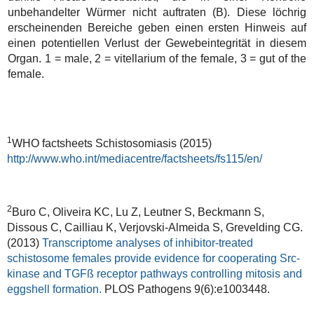
unbehandelter Würmer nicht auftraten (B). Diese löchrig
erscheinenden Bereiche geben einen ersten Hinweis auf
einen potentiellen Verlust der Gewebeintegrität in diesem
Organ. 1 = male, 2 = vitellarium of the female, 3 = gut of the
female.
1
WHO factsheets Schistosomiasis (2015)
http://www.who.int/mediacentre/factsheets/fs115/en/
2
Buro C, Oliveira KC, Lu Z, Leutner S, Beckmann S,
Dissous C, Cailliau K, Verjovski-Almeida S,
Grevelding
CG.
(2013)
Transcriptome analyses of inhibitor-treated
schistosome females provide evidence for cooperating Src-
kinase and TGFß receptor pathways controlling mitosis and
eggshell formation.
PLOS Pathogens 9(6):e1003448.