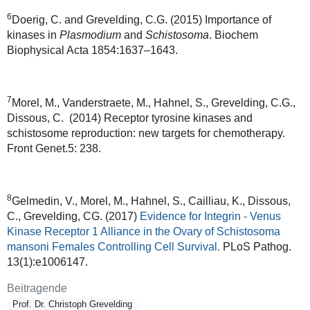
6
Doerig, C. and Grevelding, C.G. (2015) Importance of
kinases in
Plasmodium
and
Schistosoma
. Biochem
Biophysical Acta 1854:1637–1643.
7
Morel, M., Vanderstraete, M., Hahnel, S., Grevelding, C.G.,
Dissous, C. (2014) Receptor tyrosine kinases and
schistosome reproduction: new targets for chemotherapy.
Front Genet.5: 238.
8
Gelmedin, V., Morel, M., Hahnel, S., Cailliau, K., Dissous,
C., Grevelding, CG. (2017)
Evidence for Integrin - Venus
Kinase Receptor 1 Alliance in the Ovary of Schistosoma
mansoni Females Controlling Cell Survival.
PLoS Pathog
.
13(1):e1006147.
Beitragende
Prof. Dr. Christoph Grevelding