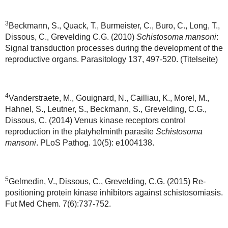
3
Beckmann, S., Quack, T., Burmeister, C., Buro, C., Long, T.,
Dissous, C., Grevelding C.G. (2010)
Schistosoma mansoni
:
Signal transduction processes during the development of the
reproductive organs. Parasitology 137, 497-520. (Titelseite)
4
Vanderstraete, M., Gouignard, N., Cailliau, K., Morel, M.,
Hahnel, S., Leutner, S., Beckmann, S., Grevelding, C.G.,
Dissous, C. (2014) Venus kinase receptors control
reproduction in the platyhelminth parasite
Schistosoma
mansoni
. PLoS Pathog. 10(5): e1004138.
5
Gelmedin, V., Dissous, C., Grevelding, C.G. (2015) Re-
positioning protein kinase inhibitors against schistosomiasis.
Fut Med Chem. 7(6):737-752.