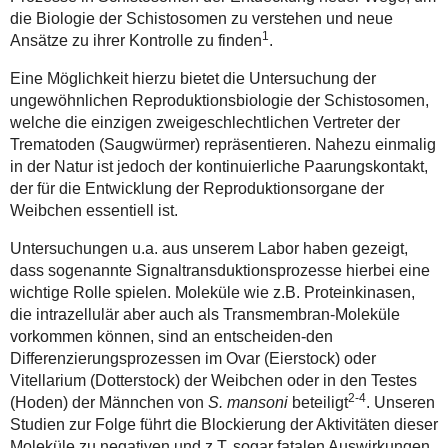
die Biologie der Schistosomen zu verstehen und neue
1
Ansätze zu ihrer Kontrolle zu finden
.
Eine Möglichkeit hierzu bietet die Untersuchung der
ungewöhnlichen Reproduktionsbiologie der Schistosomen,
welche die einzigen zweigeschlechtlichen Vertreter der
Trematoden (Saugwürmer) repräsentieren. Nahezu einmalig
in der Natur ist jedoch der kontinuierliche Paarungskontakt,
der für die Entwicklung der Reproduktionsorgane der
Weibchen essentiell ist.
Untersuchungen u.a. aus unserem Labor haben gezeigt,
dass sogenannte Signaltransduktionsprozesse hierbei eine
wichtige Rolle spielen. Moleküle wie z.B. Proteinkinasen,
die intrazellulär aber auch als Transmembran-Moleküle
vorkommen können, sind an entscheiden-den
Differenzierungsprozessen im Ovar (Eierstock) oder
Vitellarium (Dotterstock) der Weibchen oder in den Testes
2-4
(Hoden) der Männchen von
S. mansoni
beteiligt
. Unseren
Studien zur Folge führt die Blockierung der Aktivitäten dieser
Moleküle zu negativen und z.T. sogar fatalen Auswirkungen