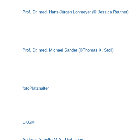
Prof. Dr. med. Hans-Jürgen Lohmeyer (© Jessica Reuther)
Prof. Dr. med. Michael Sander (©Thomas X. Stoll)
fotoPlatzhalter
UKGM
Andreas Schulte M.A., Dipl.-Journ.