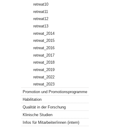
retreat10
retreat11
retreat12
retreat13
retreat_2014
retreat_2015
retreat_2016
retreat_2017
retreat_2018
retreat_2019
retreat_2022
retreat_2023
Promotion und Promotionsprogramme
Habilitation
Qualität in der Forschung
Klinische Studien
Infos für Mitarbeiter/innen (intern)