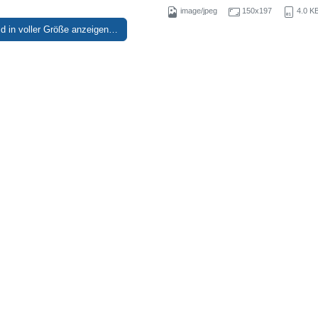
image/jpeg
150x197
4.0 K
ld in voller Größe anzeigen…