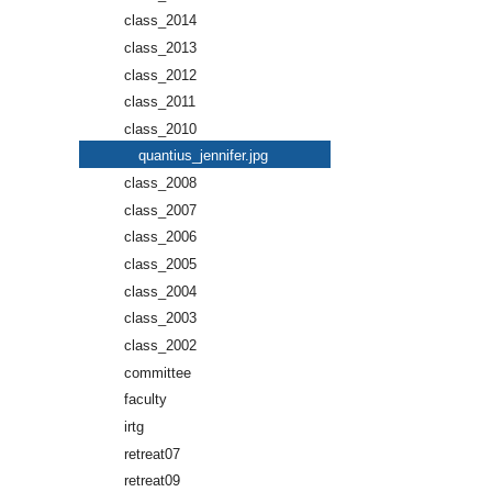
class_2014
class_2013
class_2012
class_2011
class_2010
quantius_jennifer.jpg
class_2008
class_2007
class_2006
class_2005
class_2004
class_2003
class_2002
committee
faculty
irtg
retreat07
retreat09