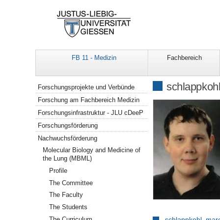
FB 11 - Medizin
Fachbereich
Navigation
schlappkoh
Forschungsprojekte und Verbünde
Forschung am Fachbereich Medizin
Forschungsinfrastruktur - JLU cDeeP
Forschungsförderung
Nachwuchsförderung
Molecular Biology and Medicine of
the Lung (MBML)
Profile
The Committee
The Faculty
The Students
The Curriculum
schlappkohl_marc