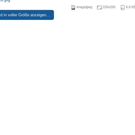
image/jpeg
150x205
6.6 K
ld in voller Größe anzeigen…