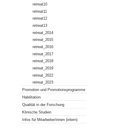
retreat10
retreat11
retreat12
retreat13
retreat_2014
retreat_2015
retreat_2016
retreat_2017
retreat_2018
retreat_2019
retreat_2022
retreat_2023
Promotion und Promotionsprogramme
Habilitation
Qualität in der Forschung
Klinische Studien
Infos für Mitarbeiter/innen (intern)