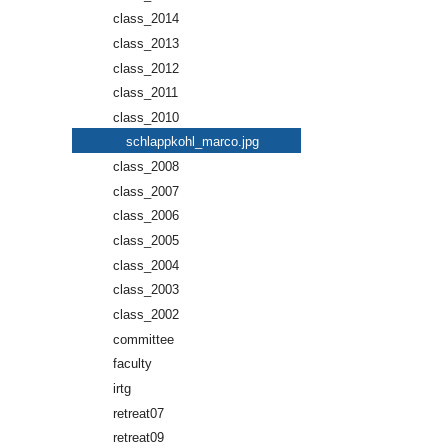
class_2014
class_2013
class_2012
class_2011
class_2010
schlappkohl_marco.jpg
class_2008
class_2007
class_2006
class_2005
class_2004
class_2003
class_2002
committee
faculty
irtg
retreat07
retreat09