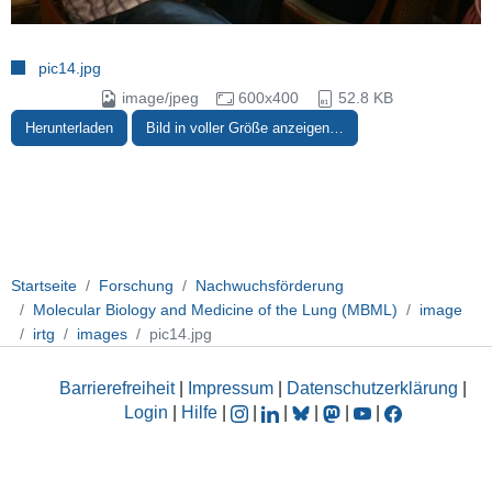
pic14.jpg
image/jpeg
600x400
52.8 KB
Herunterladen
Bild in voller Größe anzeigen…
Startseite
Forschung
Nachwuchsförderung
Molecular Biology and Medicine of the Lung (MBML)
image
irtg
images
pic14.jpg
Barrierefreiheit
|
Impressum
|
Datenschutzerklärung
|
Login
|
Hilfe
|
|
|
|
|
|