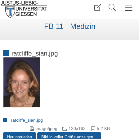
FB 11 - Medizin
ratcliffe_sian.jpg
ratcliffe_sian.jpg
image/jpeg
120x163
5.2 KB
Herunterladen
Bild in voller Größe anzeigen…