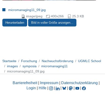
micromanaging11_09.jpg
image/jpeg
400x266
25.3 KB
Herunterladen
Bild in voller Größe anzeigen…
Startseite
Forschung
Nachwuchsförderung
UGMLC School
images
symposia
micromanaging11
micromanaging11_09.jpg
Barrierefreiheit
|
Impressum
|
Datenschutzerklärung
|
Login
|
Hilfe
|
|
|
|
|
|