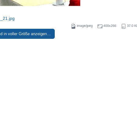
_21.jpg
image/jpeg
400x266
37.0 K
ld in voller Größe anzeigen…