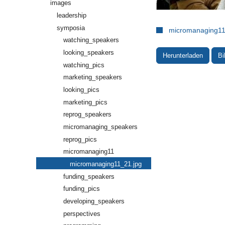
images
leadership
symposia
micromanaging11
watching_speakers
looking_speakers
Herunterladen
Bi
watching_pics
marketing_speakers
looking_pics
marketing_pics
reprog_speakers
micromanaging_speakers
reprog_pics
micromanaging11
micromanaging11_21.jpg
funding_speakers
funding_pics
developing_speakers
perspectives