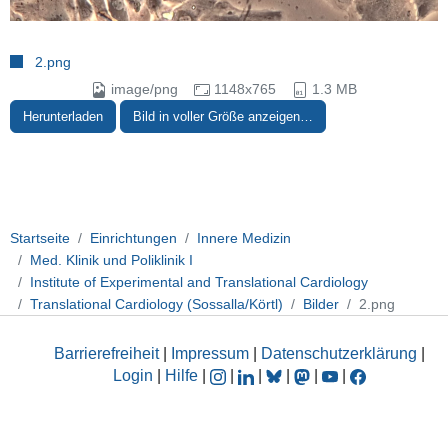
2.png
image/png
1148x765
1.3 MB
Herunterladen
Bild in voller Größe anzeigen…
Startseite
Einrichtungen
Innere Medizin
Med. Klinik und Poliklinik I
Institute of Experimental and Translational Cardiology
Translational Cardiology (Sossalla/Körtl)
Bilder
2.png
Barrierefreiheit
|
Impressum
|
Datenschutzerklärung
|
Login
|
Hilfe
|
|
|
|
|
|