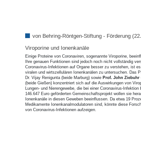
von Behring-Röntgen-Stiftung - Förderung (22
Viroporine und Ionenkanäle
Einige Proteine von Coronaviren, sogenannte Viroporine, beeinf
Ihre genauen Funktionen sind jedoch noch nicht vollständig v
Coronavirus-Infektionen auf Organe besser zu verstehen, ist es
viralen und wirtszellulären Ionenkanälen zu untersuchen. Das P
Dr. Vijay Renigunta (beide Marburg) sowie
Prof. John Ziebuhr
(beide Gießen) konzentriert sich auf die Auswirkungen von Viro
Lungen- und Nierengewebe, die bei einer Coronavirus-Infektion b
146.647 Euro geförderten Gemeinschaftsprojekt wollen sie herau
Ionenkanäle in diesen Geweben beeinflussen. Da etwa 19 Proz
Medikamente Ionenkanalmodulatoren sind, könnte diese Forsch
von Coronavirus-Infektionen aufzeigen.