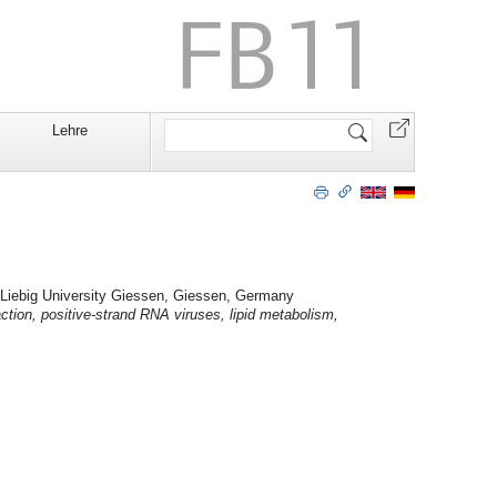
Website
Lehre
durchsuchen
s Liebig University Giessen, Giessen, Germany
action, positive-strand RNA viruses, lipid metabolism,