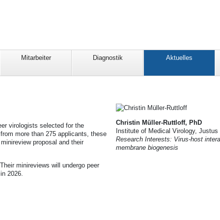
Mitarbeiter
Diagnostik
Aktuelles
Christin Müller-Ruttloff, PhD
er virologists selected for the
Institute of Medical Virology, Justu
 from more than 275 applicants, these
Research Interests: Virus-host inter
r minireview proposal and their
membrane biogenesis
 Their minireviews will undergo peer
in 2026.