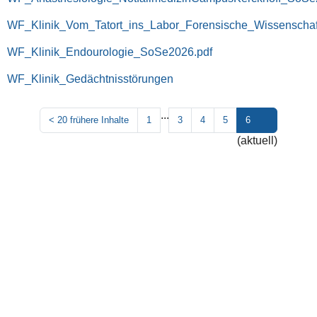
WF_Klinik_Vom_Tatort_ins_Labor_Forensische_Wissenscha
WF_Klinik_Endourologie_SoSe2026.pdf
WF_Klinik_Gedächtnisstörungen
...
<
20 frühere Inhalte
1
3
4
5
6
(aktuell)