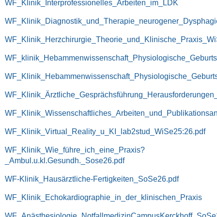
WF_Klinik_Interprofessionelles_Arbeiten_im_LDK
WF_Klinik_Diagnostik_und_Therapie_neurogener_Dysphagi
WF_Klinik_Herzchirurgie_Theorie_und_Klinische_Praxis_Wi
WF_klinik_Hebammenwissenschaft_Physiologische_Geburtsh
WF_Klinik_Hebammenwissenschaft_Physiologische_Geburtsh
WF_Klinik_Ärztliche_Gesprächsführung_Herausforderungen_
WF_Klinik_Wissenschaftliches_Arbeiten_und_Publikationsa
WF_Klinik_Virtual_Reality_u_KI_lab2stud_WiSe25:26.pdf
WF_Klinik_Wie_führe_ich_eine_Praxis?
_Ambul.u.kl.Gesundh._Sose26.pdf
WF-Klinik_Hausärztliche-Fertigkeiten_SoSe26.pdf
WF_Klinik_Echokardiographie_in_der_klinischen_Praxis
WF_Anästhesiologie_NotfallmedizinCampusKerckhoff_SoSe