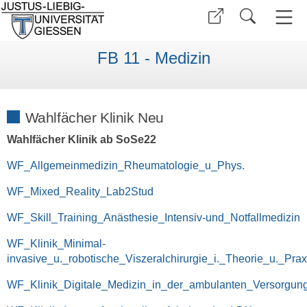
FB 11 - Medizin
Wahlfächer Klinik Neu
Wahlfächer Klinik ab SoSe22
WF_Allgemeinmedizin_Rheumatologie_u_Phys.
WF_Mixed_Reality_Lab2Stud
WF_Skill_Training_Anästhesie_Intensiv-und_Notfallmedizin
WF_Klinik_Minimal-
invasive_u._robotische_Viszeralchirurgie_i._Theorie_u._Prax
WF_Klinik_Digitale_Medizin_in_der_ambulanten_Versorgun