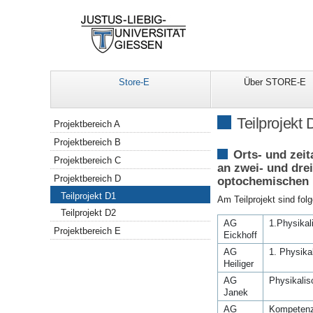
Store-E
Über STORE-E
Navigation
Teilprojekt 
Projektbereich A
Projektbereich B
Orts- und zei
Projektbereich C
an zwei- und dre
Projektbereich D
optochemischen
Teilprojekt D1
Am Teilprojekt sind folg
Teilprojekt D2
AG
1.Physikali
Projektbereich E
Eickhoff
AG
1. Physikal
Heiliger
AG
Physikalis
Janek
AG
Kompetenz