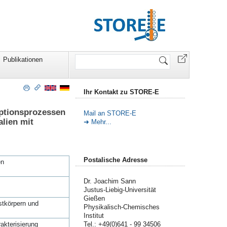
Website
Publikationen
durchsuchen
Ihr Kontakt zu STORE-E
rptionsprozessen
Mail an STORE-E
alien mit
Mehr...
Postalische Adresse
en
Dr. Joachim Sann
Justus-Liebig-Universität
Gießen
stkörpern und
Physikalisch-Chemisches
Institut
akterisierung
Tel.: +49(0)641 - 99 34506