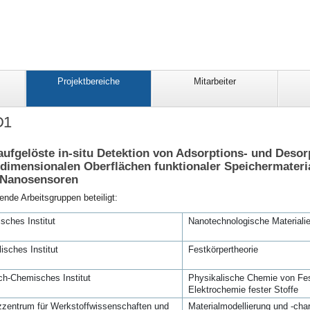
Projektbereiche
Mitarbeiter
D1
taufgelöste in-situ Detektion von Adsorptions- und Deso
idimensionalen Oberflächen funktionaler Speichermateri
 Nanosensoren
ende Arbeitsgruppen beteiligt:
sches Institut
Nanotechnologische Materiali
isches Institut
Festkörpertheorie
ch-Chemisches Institut
Physikalische Chemie von Fe
Elektrochemie fester Stoffe
zentrum für Werkstoffwissenschaften und
Materialmodellierung und -char