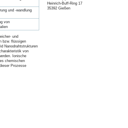
Heinrich-Buff-Ring 17
35392 Gießen
erung und -wandlung
ng von
alien
eicher- und
n bzw. flüssigen
id Nanodrahtstrukturen
harakteristik von
erden. Ionische
 des chemischen
dieser Prozesse