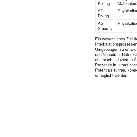
Kolling
Materialpr
AG
Physikalis
Roling
AG
Physikalis
Smarsly
Ein wesentliches Ziel d
Interkalationsprozesse
Umgebungen zu entwicke
und Nanodraht-Heterostr
chemisch induzierten Ä
Prozesse in ultradünne
Potentials führen, könn
ermöglicht werden.