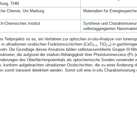
üfung, THM
che Chemie, Uni Marburg
Materialien für Energiespeich
ch-Chemisches Institut
Synthese und Charakterisieru
selbstaggregierten Nanomateri
es Teilprojekts ist es, ein Verfahren zur optischen
in-situ
-Analyse von Ionensp
n in ultradünnen oxidischen Funktionsschichten (CeO
, TiO
) in gasförmige
2-x
2-x
ln. Die Grundlage dieses Ansatzes bilden selbstassemblierte Gruppe III-Nitr
ukturen, die aufgrund der starken Abhängigkeit ihrer Photolumineszenz-(PL-)c
nderungen des Oberflächenpotentials als optochemische Sonden verwendet w
n, konform aufgebrachten ultradünnen Oxidschichten, die zu einer Änderung
en somit transient detektiert werden. Somit soll eine
in-situ
Charakterisierung 