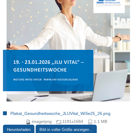
Plakat_Gesundheitswoche_JLUVital_WiSe25_26.png
image/png
1191x1684
1.1 MB
Herunterladen
Bild in voller Größe anzeigen…