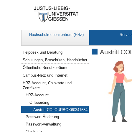
Hochschulrechenzentrum (HRZ)
Servic
Navigation
Austritt 
Helpdesk und Beratung
Schulungen, Broschüren, Handbücher
Öffentliche Benutzerräume
Campus-Netz und Internet
HRZ-Account, Chipkarte und
Zertifikate
HRZ-Account
Offboarding
Austritt COLOURBOX60341534
Passwort-Änderung
Passwort-Verwaltung
Chipkarte