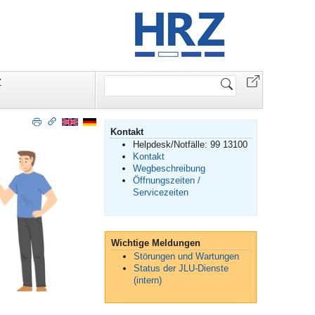
Website
Z
durchsuchen
Kontakt
Helpdesk/Notfälle: 99 13100
Kontakt
Wegbeschreibung
Öffnungszeiten /
Servicezeiten
Wichtige Meldungen
Störungen und Wartungen
Status der JLU-Dienste
(intern)