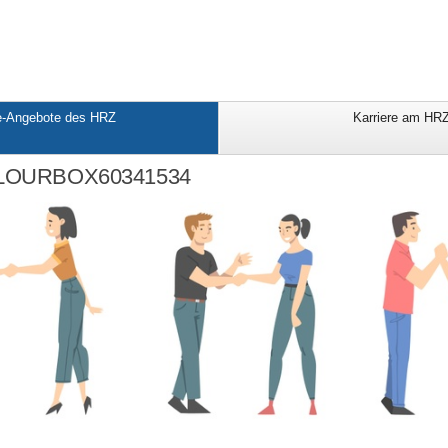
e-Angebote des HRZ
Karriere am HR
COLOURBOX60341534