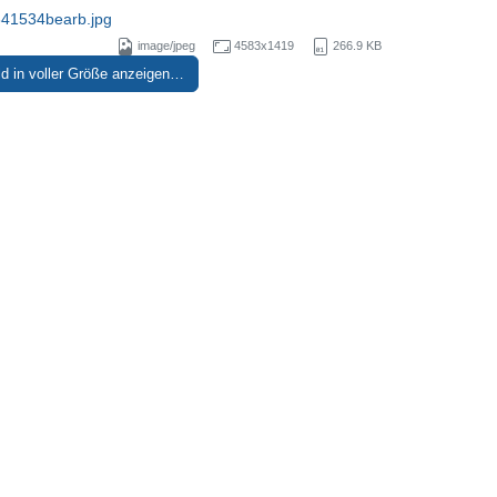
1534bearb.jpg
image/jpeg
4583x1419
266.9 KB
ld in voller Größe anzeigen…