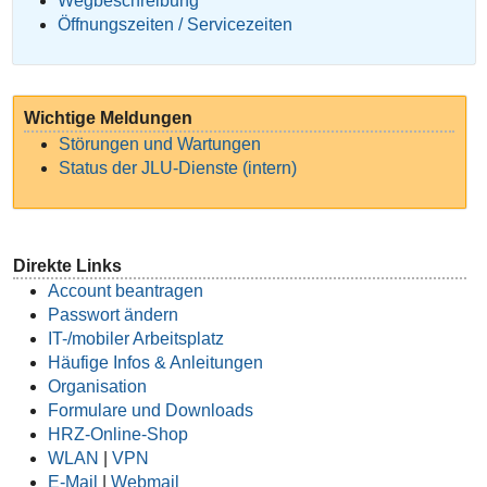
Wegbeschreibung
Öffnungszeiten / Servicezeiten
Wichtige Meldungen
Störungen und Wartungen
Status der JLU-Dienste (intern)
Direkte Links
Account beantragen
Passwort ändern
IT-/mobiler Arbeitsplatz
Häufige Infos & Anleitungen
Organisation
Formulare und Downloads
HRZ-Online-Shop
WLAN
|
VPN
E-Mail
|
Webmail