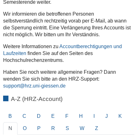
Semesterende weiter.
Wir informieren die betroffenen Personen
selbstverständlich rechtzeitig vorab per E-Mail, ab wann
die Sperrung eintritt. Eine Verlängerung Ihres Accounts ist
nicht möglich. Wir bitten um Ihr Verständnis.
Weitere Informationen zu
Accountberechtigungen und
Laufzeiten
finden Sie auf den Seiten des
Hochschulrechenzentrums.
Haben Sie noch weitere allgemeine Fragen? Dann
wenden Sie sich bitte an den HRZ-Support:
support
A-Z (HRZ-Account)
B
C
D
E
F
H
I
J
K
N
O
P
R
S
W
Z