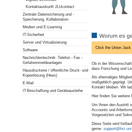
Kontaktauskunft JLUcontact
Zentrale Datensicherung und -
Speicherung, Kollaboration
Medien und E-Learning
IT-Sicherheit
Worum es ge
Server und Virtualisierung
Click the Union Jack 
Software
Nachrichtentechnik: Telefon - Fax -
Gefahrenmeldeanlagen
Ob in der Wissenschaft,
dass Forschung und Leh
Hausdruckerei / öffentliche Druck- und
Kopierlösung (Hees)
Als ehemaliges Mitglie
maßgeblich geprägt. Um
E-Mail
Kontakt bleiben. Wir la
IT-Beschaffung und Geräteausleihe
Hier finden Sie weiter
Um Ihnen den Austritt or
Accounts und Arbeitsmit
Vorgesetzten und Sekret
Diese Seite wird fortla
gerne:
support