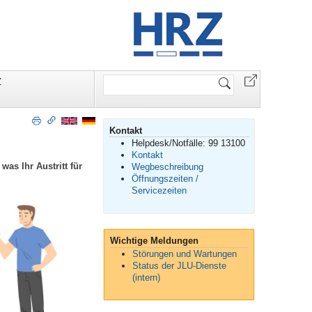
Website
Z
durchsuchen
Kontakt
Helpdesk/Notfälle: 99 13100
Kontakt
was Ihr Austritt für
Wegbeschreibung
Öffnungszeiten /
Servicezeiten
Wichtige Meldungen
Störungen und Wartungen
Status der JLU-Dienste
(intern)