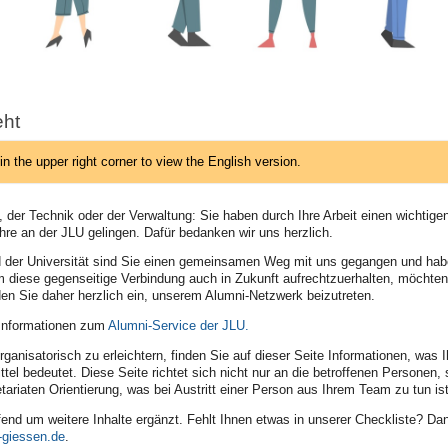
ht
in the upper right corner to view the English version.
 der Technik oder der Verwaltung: Sie haben durch Ihre Arbeit einen wichtigen
re an der JLU gelingen. Dafür bedanken wir uns herzlich.
d der Universität sind Sie einen gemeinsamen Weg mit uns gegangen und ha
 diese gegenseitige Verbindung auch in Zukunft aufrechtzuerhalten, möchten 
den Sie daher herzlich ein, unserem Alumni-Netzwerk beizutreten.
e Informationen zum
Alumni-Service der JLU.
ganisatorisch zu erleichtern, finden Sie auf dieser Seite Informationen, was Ihr
tel bedeutet. Diese Seite richtet sich nicht nur an die betroffenen Personen,
ariaten Orientierung, was bei Austritt einer Person aus Ihrem Team zu tun ist
ufend um weitere Inhalte ergänzt. Fehlt Ihnen etwas in unserer Checkliste? Da
.