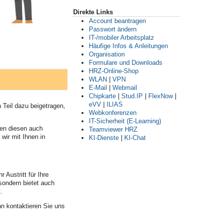
Direkte Links
Account beantragen
Passwort ändern
IT-/mobiler Arbeitsplatz
Häufige Infos & Anleitungen
Organisation
Formulare und Downloads
HRZ-Online-Shop
WLAN
|
VPN
E-Mail
|
Webmail
Chipkarte
|
Stud.IP
|
FlexNow
|
eVV
|
ILIAS
 Teil dazu beigetragen,
Webkonferenzen
IT-Sicherheit (E-Learning)
ben diesen auch
Teamviewer HRZ
wir mit Ihnen in
KI-Dienste
|
KI-Chat
 Austritt für Ihre
 sondern bietet auch
.
nn kontaktieren Sie uns