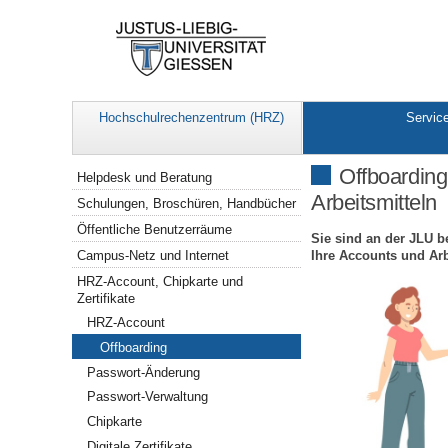
Hochschulrechenzentrum (HRZ)
Servic
Navigation
Offboardin
Helpdesk und Beratung
Arbeitsmitteln
Schulungen, Broschüren, Handbücher
Öffentliche Benutzerräume
Sie sind an der JLU be
Ihre Accounts und Arb
Campus-Netz und Internet
HRZ-Account, Chipkarte und
Zertifikate
HRZ-Account
Offboarding
Passwort-Änderung
Passwort-Verwaltung
Chipkarte
Digitale Zertifikate