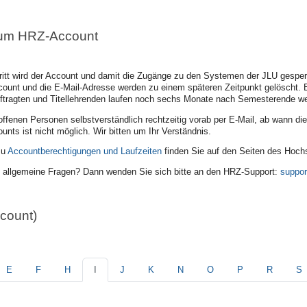
zum HRZ-Account
tt wird der Account und damit die Zugänge zu den Systemen der JLU gesperr
Account und die E-Mail-Adresse werden zu einem späteren Zeitpunkt gelöscht.
tragten und Titellehrenden laufen noch sechs Monate nach Semesterende we
roffenen Personen selbstverständlich rechtzeitig vorab per E-Mail, ab wann die 
unts ist nicht möglich. Wir bitten um Ihr Verständnis.
zu
Accountberechtigungen und Laufzeiten
finden Sie auf den Seiten des Hoc
 allgemeine Fragen? Dann wenden Sie sich bitte an den HRZ-Support:
suppor
count)
E
F
H
I
J
K
N
O
P
R
S