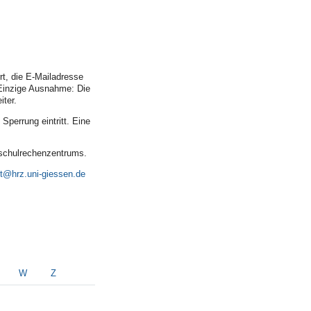
t, die E-Mailadresse
 Einzige Ausnahme: Die
iter.
Sperrung eintritt. Eine
hschulrechenzentrums.
t
W
Z