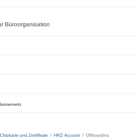
ur Büroorganisation
 Abonnements
hipkarte und Zertifikate
HRZ-Account
Offboarding