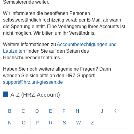
Semesterende weiter.
Wir informieren die betroffenen Personen
selbstverständlich rechtzeitig vorab per E-Mail, ab wann
die Sperrung eintritt. Eine Verlängerung Ihres Accounts ist
nicht möglich. Wir bitten um Ihr Verständnis.
Weitere Informationen zu
Accountberechtigungen und
Laufzeiten
finden Sie auf den Seiten des
Hochschulrechenzentrums.
Haben Sie noch weitere allgemeine Fragen? Dann
wenden Sie sich bitte an den HRZ-Support:
support
A-Z (HRZ-Account)
B
C
D
E
F
H
I
J
K
N
O
P
R
S
W
Z