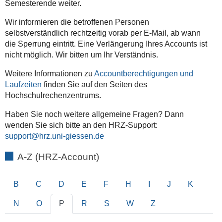
Semesterende weiter.
Wir informieren die betroffenen Personen
selbstverständlich rechtzeitig vorab per E-Mail, ab wann
die Sperrung eintritt. Eine Verlängerung Ihres Accounts ist
nicht möglich. Wir bitten um Ihr Verständnis.
Weitere Informationen zu
Accountberechtigungen und
Laufzeiten
finden Sie auf den Seiten des
Hochschulrechenzentrums.
Haben Sie noch weitere allgemeine Fragen? Dann
wenden Sie sich bitte an den HRZ-Support:
support
A-Z (HRZ-Account)
B
C
D
E
F
H
I
J
K
N
O
P
R
S
W
Z