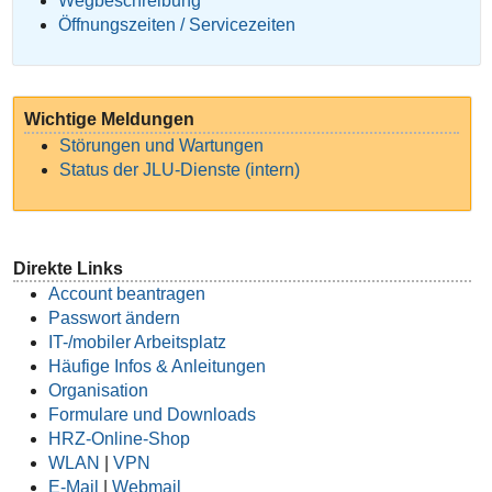
Wegbeschreibung
Öffnungszeiten / Servicezeiten
Wichtige Meldungen
Störungen und Wartungen
Status der JLU-Dienste (intern)
Direkte Links
Account beantragen
Passwort ändern
IT-/mobiler Arbeitsplatz
Häufige Infos & Anleitungen
Organisation
Formulare und Downloads
HRZ-Online-Shop
WLAN
|
VPN
E-Mail
|
Webmail