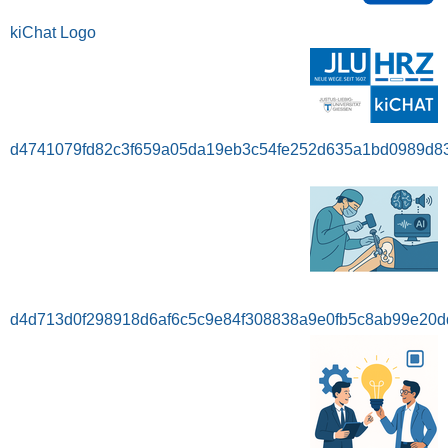
kiChat Logo
d4741079fd82c3f659a05da19eb3c54fe252d635a1bd0989d8
d4d713d0f298918d6af6c5c9e84f308838a9e0fb5c8ab99e20d