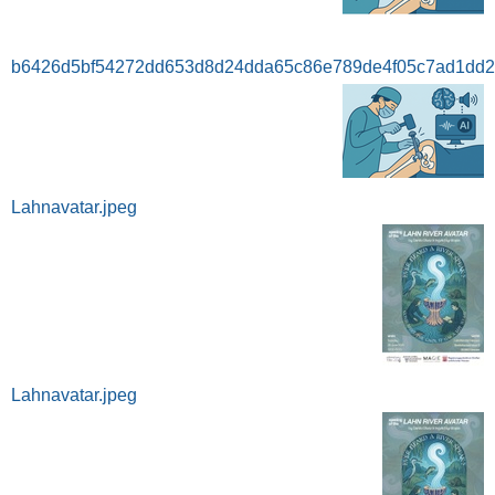
b6426d5bf54272dd653d8d24dda65c86e789de4f05c7ad1dd2e
Lahnavatar.jpeg
Lahnavatar.jpeg