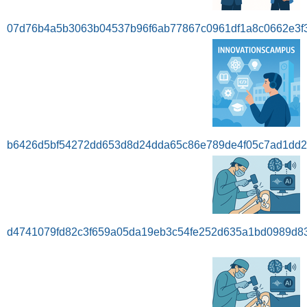
07d76b4a5b3063b04537b96f6ab77867c0961df1a8c0662e3f3
b6426d5bf54272dd653d8d24dda65c86e789de4f05c7ad1dd2e
d4741079fd82c3f659a05da19eb3c54fe252d635a1bd0989d8