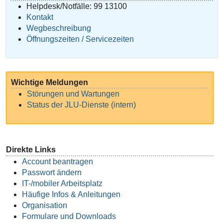
Helpdesk/Notfälle: 99 13100
Kontakt
Wegbeschreibung
Öffnungszeiten / Servicezeiten
Wichtige Meldungen
Störungen und Wartungen
Status der JLU-Dienste (intern)
Direkte Links
Account beantragen
Passwort ändern
IT-/mobiler Arbeitsplatz
Häufige Infos & Anleitungen
Organisation
Formulare und Downloads