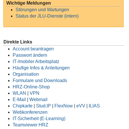
Wichtige Meldungen
Störungen und Wartungen
Status der JLU-Dienste (intern)
Direkte Links
Account beantragen
Passwort ändern
IT-/mobiler Arbeitsplatz
Häufige Infos & Anleitungen
Organisation
Formulare und Downloads
HRZ-Online-Shop
WLAN
|
VPN
E-Mail
|
Webmail
Chipkarte
|
Stud.IP
|
FlexNow
|
eVV
|
ILIAS
Webkonferenzen
IT-Sicherheit (E-Learning)
Teamviewer HRZ